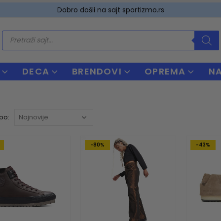
Dobro došli na sajt sportizmo.rs
Products
search
DECA
BRENDOVI
OPREMA
N
 po:
-80%
-43%