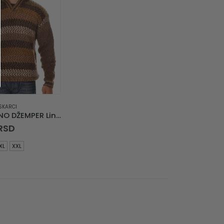
SKARCI
SIROGOJNO DŽEMPER Linije u nizu Braon
RSD
XL
XXL