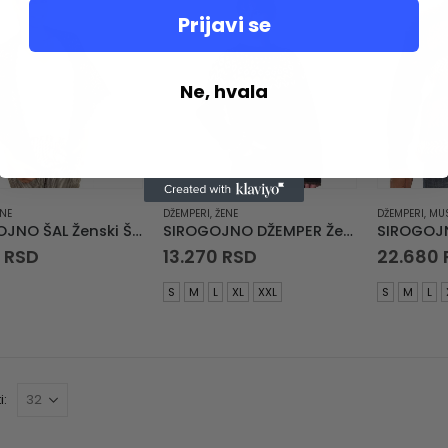
Prijavi se
Ne, hvala
ENE
DŽEMPERI
,
ŽENE
DŽEMPERI
,
MU
SIROGOJNO ŠAL Ženski Šal Marama 6155-1-0867
SIROGOJNO DŽEMPER Ženski Džemper 2803
0
RSD
13.270
RSD
22.680
S
M
L
XL
XXL
S
M
L
i: