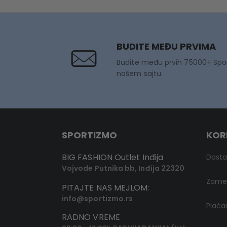
BUDITE MEĐU PRVIMA
Budite među prvih 75000+ Spo
našem sajtu.
SPORTIZMO
KOR
BIG FASHION Outlet Inđija
Dost
Vojvode Putnika bb, Inđija 22320
Zamen
PITAJTE NAS MEJLOM:
info@sportizmo.rs
Plaća
RADNO VREME