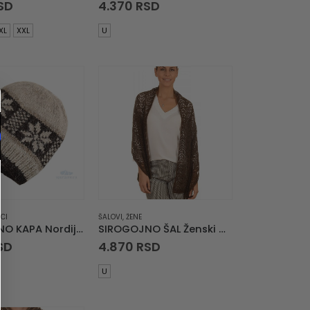
SD
4.370
RSD
XL
XXL
U
CI
ŠALOVI
,
ŽENE
SIROGOJNO KAPA Nordijski Motivi
SIROGOJNO ŠAL Ženski Vuneni Šal 6063-1-0867
SD
4.870
RSD
U