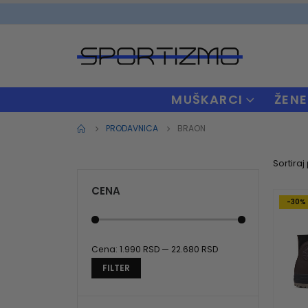
MUŠKARCI
ŽENE
PRODAVNICA
BRAON
Sortiraj
CENA
-30%
Cena:
1.990 RSD
—
22.680 RSD
Minimalna
Maksimalna
FILTER
cena
cena