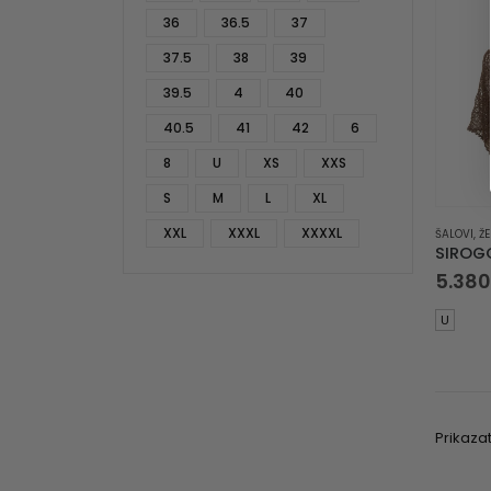
36
36.5
37
37.5
38
39
39.5
4
40
40.5
41
42
6
8
U
XS
XXS
S
M
L
XL
XXL
XXXL
XXXXL
ŠALOVI
,
Ž
5.38
U
Prikazat