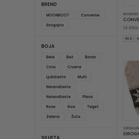
BREND
MUSKARC
MOONBOOT
Converse
Sirogojno
13.990
40.5
4
BOJA
Bela
Bež
Bordo
Crna
Crvena
Ljubičasta
Multi
Narandžasta
Narandžaste
Plava
Roze
Siva
Teget
Zelena
Žuta
SIROGOJ
SILUETA