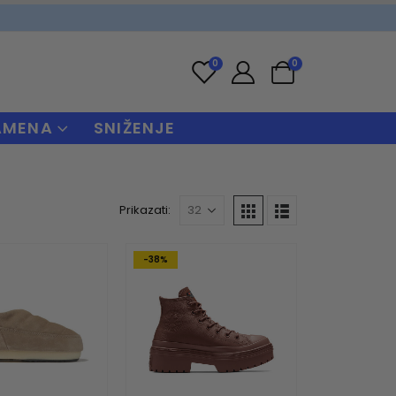
0
0
AMENA
SNIŽENJE
Prikazati:
-38%