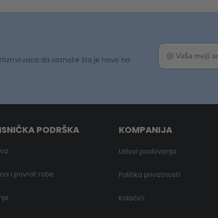
rtizmovaca da saznate šta je novo na
ISNIČKA PODRŠKA
KOMPANIJA
ava
Uslovi poslovanja
a i povrat robe
Politika privatnosti
nje
Kolačići