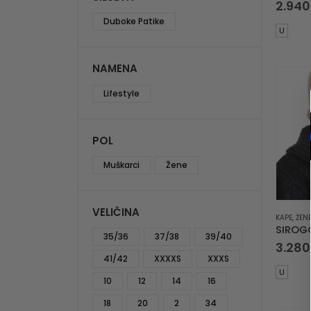
2.94
Duboke Patike
U
NAMENA
Lifestyle
POL
Muškarci
Žene
VELIČINA
KAPE
,
ŽEN
35/36
37/38
39/40
3.28
41/42
XXXXS
XXXS
U
10
12
14
16
18
20
2
34