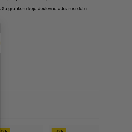
je. Sa grafikom koja doslovno oduzima dah i
-30%
-30%