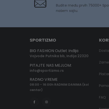
Budite među prvih 75000+ Spo
našem sajtu.
SPORTIZMO
KOR
BIG FASHION Outlet Inđija
Dost
Vojvode Putnika bb, Inđija 22320
Zamen
PITAJTE NAS MEJLOM:
info@sportizmo.rs
Plaća
RADNO VREME
08:00 - 16:00h RADNIM DANIMA (kol
Pomoć
centar)
FAQ