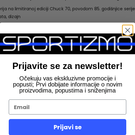
ija na limitiranoj ediciji Chuck 70, povodom 85. godišnjice seri
a, dizajn
 Džerija
Prijavite se za newsletter!
Očekuju vas ekskluzivne promocije i
popusti; Prvi dobijate informacije o novim
proizvodima, popustima i sniženjima
Prijavi se
-30%
-30%