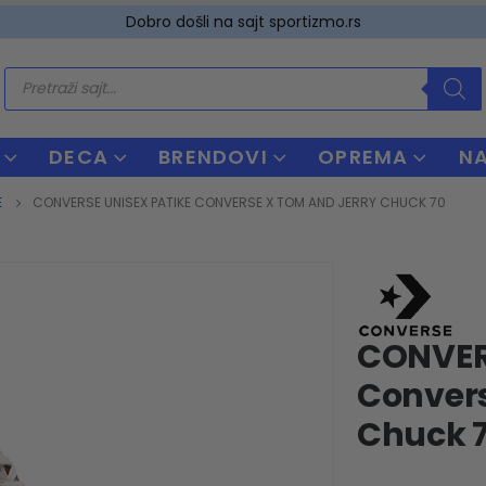
Dobro došli na sajt sportizmo.rs
Products
search
DECA
BRENDOVI
OPREMA
N
E
CONVERSE UNISEX PATIKE CONVERSE X TOM AND JERRY CHUCK 70
CONVER
Convers
Chuck 