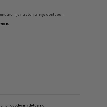
enutno nije na stanju i nije dostupan.
 ŽELJA
a i prilagođenim detaljima.