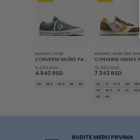
MUSKARCI
,
PATIKE
MUSKARCI
,
PATIKE
,
ŽENE
,
PATI
CONVERSE MUŠKE PATIKE Sport Casual
Original
Origin
6.490
RSD
10.490
RSD
price
Current
price
Curre
4.543
RSD
7.343
RSD
was:
price
was:
price
6.490 RSD.
is:
10.490 
is:
38
38.5
40.5
45
46
36
37
37.5
38
38.
4.543 RSD.
7.343 
40
40.5
41
42
42.
43
44
BUDITE MEĐU PRVIMA