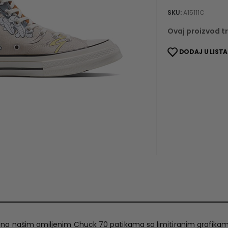
SKU:
A15111C
Ovaj proizvod tr
DODAJ U LISTA
 na našim omiljenim Chuck 70 patikama sa limitiranim grafikam