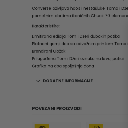
Converse oživljava haos i nestašluke Toma i Džer
pametnim obrtima ikoničnih Chuck 70 elemenat
Karakteristike:
Limitirana edicija Tom i Džeri dubokih patika
Platneni gornji deo sa odvažnim printom Toma i
Brendirani uložak
Prilagođena Tom i Džeri oznaka na levoj patici
Grafika na oba spoljašnja đona
DODATNE INFORMACIJE
POVEZANI PROIZVODI
-30%
-30%