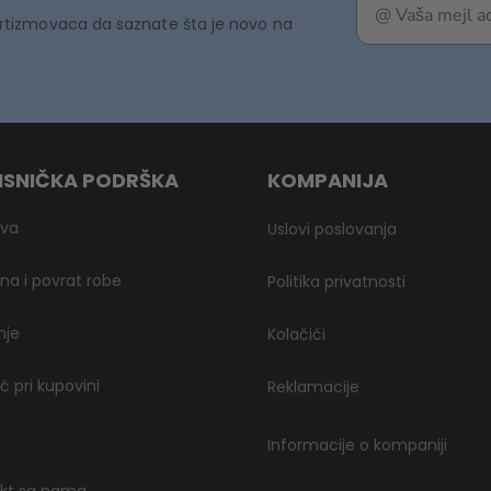
rtizmovaca da saznate šta je novo na
ISNIČKA PODRŠKA
KOMPANIJA
ava
Uslovi poslovanja
a i povrat robe
Politika privatnosti
nje
Kolačići
 pri kupovini
Reklamacije
Informacije o kompaniji