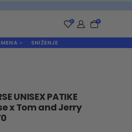
0
0
AMENA
SNIŽENJE
SE UNISEX PATIKE
e x Tom and Jerry
70